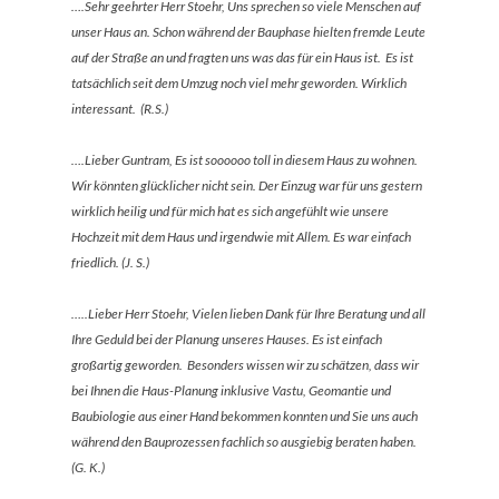
….Sehr geehrter Herr Stoehr, Uns sprechen so viele Menschen auf
unser Haus an. Schon während der Bauphase hielten fremde Leute
auf der Straße an und fragten uns was das für ein Haus ist. Es ist
tatsächlich seit dem Umzug noch viel mehr geworden. Wirklich
interessant. (R.S.)
….Lieber Guntram,
Es ist soooooo toll in diesem Haus zu wohnen.
Wir könnten glücklicher nicht sein. Der Einzug war für uns gestern
wirklich heilig und für mich hat es sich angefühlt wie unsere
Hochzeit mit dem Haus und irgendwie mit Allem. Es war einfach
friedlich. (J. S.)
…..Lieber Herr Stoehr, Vielen lieben Dank für Ihre Beratung und all
Ihre Geduld bei der Planung unseres Hauses. Es ist einfach
großartig geworden. Besonders wissen wir zu schätzen, dass wir
bei Ihnen die Haus-Planung inklusive Vastu, Geomantie und
Baubiologie aus einer Hand bekommen konnten und Sie uns auch
während den Bauprozessen fachlich so ausgiebig beraten haben.
(G. K.)