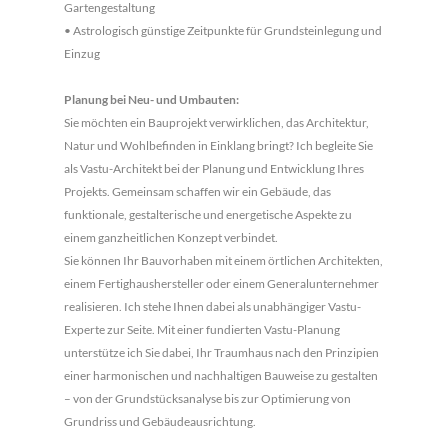
Gartengestaltung
• Astrologisch günstige Zeitpunkte für Grundsteinlegung und
Einzug
Planung bei Neu- und Umbauten:
Sie möchten ein Bauprojekt verwirklichen, das Architektur,
Natur und Wohlbefinden in Einklang bringt? Ich begleite Sie
als Vastu-Architekt bei der Planung und Entwicklung Ihres
Projekts. Gemeinsam schaffen wir ein Gebäude, das
funktionale, gestalterische und energetische Aspekte zu
einem ganzheitlichen Konzept verbindet.
Sie können Ihr Bauvorhaben mit einem örtlichen Architekten,
einem Fertighaushersteller oder einem Generalunternehmer
realisieren. Ich stehe Ihnen dabei als unabhängiger Vastu-
Experte zur Seite. Mit einer fundierten Vastu-Planung
unterstütze ich Sie dabei, Ihr Traumhaus nach den Prinzipien
einer harmonischen und nachhaltigen Bauweise zu gestalten
– von der Grundstücksanalyse bis zur Optimierung von
Grundriss und Gebäudeausrichtung.