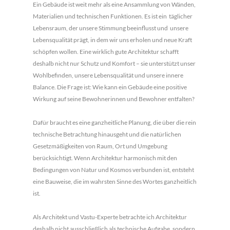
Ein Gebäude ist weit mehr als eine Ansammlung von Wänden,
Materialien und technischen Funktionen. Es ist ein täglicher
Lebensraum, der unsere Stimmung beeinflusst und unsere
Lebensqualität prägt, in dem wir uns erholen und neue Kraft
schöpfen wollen. Eine wirklich gute Architektur schafft
deshalb nicht nur Schutz und Komfort – sie unterstützt unser
Wohlbefinden, unsere Lebensqualität und unsere innere
Balance. Die Frage ist: Wie kann ein Gebäude eine positive
Wirkung auf seine Bewohnerinnen und Bewohner entfalten?
Dafür braucht es eine ganzheitliche Planung, die über die rein
technische Betrachtung hinausgeht und die natürlichen
Gesetzmäßigkeiten von Raum, Ort und Umgebung
berücksichtigt. Wenn Architektur harmonisch mit den
Bedingungen von Natur und Kosmos verbunden ist, entsteht
eine Bauweise, die im wahrsten Sinne des Wortes ganzheitlich
ist.
Als Architekt und Vastu-Experte betrachte ich Architektur
deshalb nicht ausschließlich als technische Aufgabe, sondern