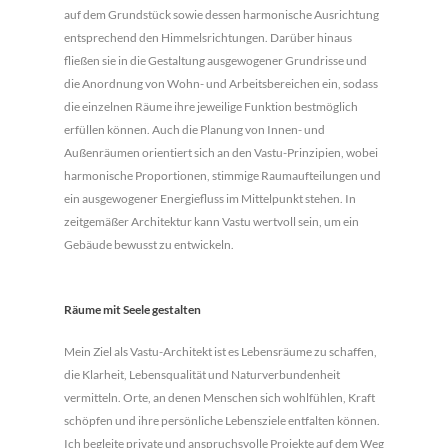
auf dem Grundstück sowie dessen harmonische Ausrichtung
entsprechend den Himmelsrichtungen. Darüber hinaus
fließen sie in die Gestaltung ausgewogener Grundrisse und
die Anordnung von Wohn- und Arbeitsbereichen ein, sodass
die einzelnen Räume ihre jeweilige Funktion bestmöglich
erfüllen können. Auch die Planung von Innen- und
Außenräumen orientiert sich an den Vastu-Prinzipien, wobei
harmonische Proportionen, stimmige Raumaufteilungen und
ein ausgewogener Energiefluss im Mittelpunkt stehen. In
zeitgemäßer Architektur kann Vastu wertvoll sein, um ein
Gebäude bewusst zu entwickeln.
Räume mit Seele gestalten
Mein Ziel als Vastu-Architekt ist es Lebensräume zu schaffen,
die Klarheit, Lebensqualität und Naturverbundenheit
vermitteln. Orte, an denen Menschen sich wohlfühlen, Kraft
schöpfen und ihre persönliche Lebensziele entfalten können.
Ich begleite private und anspruchsvolle Projekte auf dem Weg