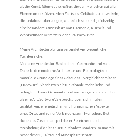
als die Kunst, Räume zu schaffen, die den Menschen auf allen
Ebenen unterstützen. Mein Ziel ist es, Gebäude zu entwickeln,
die funktional überzeugen, ästhetisch sind und gleichzeitig
eine besondere Atmosphäre von Harmonie, Klarheit und
Wohlbefinden vermitteln, denn Räume wirken.
Meine Architekturplanung verbindet vier wesentliche
Fachbereiche:
Moderne Architektur, Baubiologie, Geomantie und Vastu.
Dabei bilden moderne Architektur und Baubiologie die
materielle Grundlage eines Gebäudes – vergleichbar mit der
„Hardware“. Sie schaffen die funktionale, technische und
behagliche Basis. Geomantie und Vastu ergänzen diese Ebene
als eine Art „Software“: Sie beschäftigen sich mit den
qualitativen, energetischen und harmonischen Aspekten
eines Ortes und seiner Verbindung zum Menschen. Erst
durch das Zusammenspiel dieser Bereiche entsteht
Architektur, die nicht nur funktioniert, sondern Räume mit
besonderer Qualität und Atmosphäre schafft.