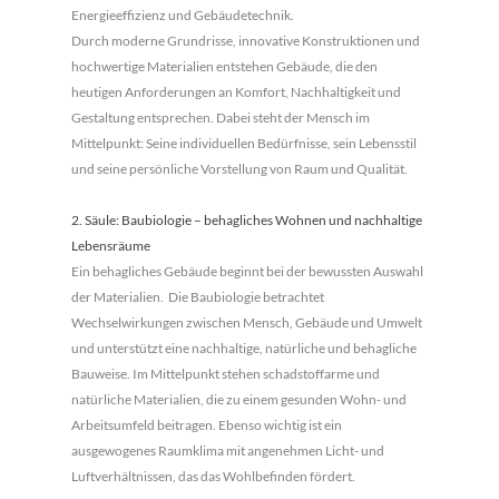
Energieeffizienz und Gebäudetechnik.
Durch moderne Grundrisse, innovative Konstruktionen und
hochwertige Materialien entstehen Gebäude, die den
heutigen Anforderungen an Komfort, Nachhaltigkeit und
Gestaltung entsprechen. Dabei steht der Mensch im
Mittelpunkt: Seine individuellen Bedürfnisse, sein Lebensstil
und seine persönliche Vorstellung von Raum und Qualität.
2. Säule: Baubiologie – behagliches Wohnen und nachhaltige
Lebensräume
Ein behagliches Gebäude beginnt bei der bewussten Auswahl
der Materialien. Die Baubiologie betrachtet
Wechselwirkungen zwischen Mensch, Gebäude und Umwelt
und unterstützt eine nachhaltige, natürliche und behagliche
Bauweise. Im Mittelpunkt stehen schadstoffarme und
natürliche Materialien, die zu einem gesunden Wohn- und
Arbeitsumfeld beitragen. Ebenso wichtig ist ein
ausgewogenes Raumklima mit angenehmen Licht- und
Luftverhältnissen, das das Wohlbefinden fördert.