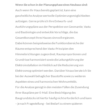
Wenn Sie schon in der Planungsphase eines Neubaus sind:
Auch wenn Ihr Haus bereits geplant ist, kann eine
ganzheitliche Analyse wertvolle Optimierungsmöglichkeiten
aufzeigen. Gerne prüfe ich Ihre Entwurfs- und
Ausführungspläne aus der Perspektive von Geomantie, Vastu
und Baubiologie und entwickle Vorschläge, die das
Gesamtkonzept Ihres Hauses sinnvoll ergänzen.
Dabei können beispielsweise die Funktionsbereiche der
Räume entsprechend den Vastu-Prinzipien den
Himmelsrichtungen zugeordnet, Raumproportionen und
Grundrisse harmonisiert sowie die Leitungsführung der
Elektroinstallation im Hinblick auf die Reduzierung von
Elektrosmog optimiert werden. Darüber hinaus berate ich Sie
bei der Auswahl behaglicher Baustoffe sowie zu weiteren
Aspekten eines und harmonischen Wohnumfelds.
Für die Analyse genügt in den meisten Fällen die Zusendung
Ihrer Baupläne per E-Mail. Eine Besichtigung des
Baugrundstücks ist hierfür häufig nicht erforderlich und kann
– je nach Fragestellung – bei Bedarf zu einem späteren