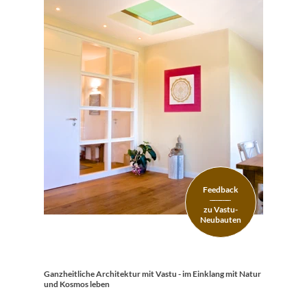
Feedback
———
———
zu Vastu-
Neubauten
Ganzheitliche Architektur mit Vastu - im Einklang mit Natur
und Kosmos leben