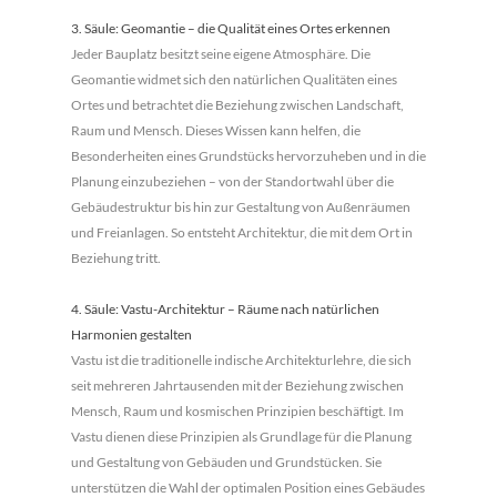
3. Säule: Geomantie – die Qualität eines Ortes erkennen
Jeder Bauplatz besitzt seine eigene Atmosphäre. Die
Geomantie widmet sich den natürlichen Qualitäten eines
Ortes und betrachtet die Beziehung zwischen Landschaft,
Raum und Mensch. Dieses Wissen kann helfen, die
Besonderheiten eines Grundstücks hervorzuheben und in die
Planung einzubeziehen – von der Standortwahl über die
Gebäudestruktur bis hin zur Gestaltung von Außenräumen
und Freianlagen. So entsteht Architektur, die mit dem Ort in
Beziehung tritt.
4. Säule: Vastu-Architektur – Räume nach natürlichen
Harmonien gestalten
Vastu ist die traditionelle indische Architekturlehre, die sich
seit mehreren Jahrtausenden mit der Beziehung zwischen
Mensch, Raum und kosmischen Prinzipien beschäftigt. Im
Vastu dienen diese Prinzipien als Grundlage für die Planung
und Gestaltung von Gebäuden und Grundstücken. Sie
unterstützen die Wahl der optimalen Position eines Gebäudes