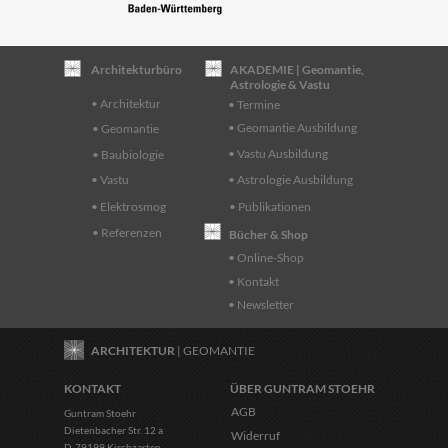
Architekturbüro
AKADEMIE | Geomantie,
Astrologie & Vastu
• Architektur
• Termine
• Geomantie Ausbildung
• Geomantie
• Vastu Ausbildung
• Baubiologie
• Vastu
• Astrologie Ausbildung
• Elektrosmog
• Publikationen
• Referenzen
Bücher & Shop
• Online-Shop
• Kontakt
• Newsletter
ARCHITEKTUR
| GEOMANTIE
KONTAKT
ÜBER GUNTRAM STOEHR
AGB
Guntram Stoehr
Dietenbacher Str. 12 a
Widerruf
D-79199 Kirchzarten