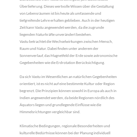
Überlieferung. Dieses wertvolle Wissen über die Gestaltung
von Lebensräumen ist bis heute als umfassende und
tiefgreifende Lehre erhalten geblieben. Auch in der heutigen
Zeit kann Vastu angewendet werden, da die zugrunde
liegenden Naturkräfte unverändert bestehen.
Vastu betrachtet die Wechselwirkungen zwischen Mensch,
Raum und Natur. Dabei finden unter anderem der
Sonnenverlauf, das Magnetfeld der Erde sowie astronomische
Gegebenheiten wie die Erdrotation Berücksichtigung.
Da sich Vastu im Wesentlichen an natürlichen Gegebenheiten
orientiert, ist es nicht auf eine bestimmte Kultur oder Region
begrenzt. Die Prinzipien können sowohl in Europa als auch in
Indien angewendet werden, da beide Regionen nördlich des
Äquators liegen und grundlegende Einflüsse wie die
Himmelsrichtungen vergleichbar sind.
Klimatische Bedingungen, regionale Besonderheiten und
kulturelle Bedürfnisse können bei der Planung individuell