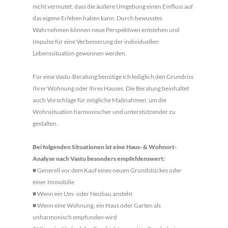
nicht vermutet, dass die äußere Umgebung einen Einfluss auf
das eigene Erleben haben kann. Durch bewusstes
Wahrnehmen können neue Perspektiven entstehen und
Impulse für eine Verbesserung der individuellen
Lebenssituation gewonnen werden.
Für eine Vastu-Beratung benötige ich lediglich den Grundriss
Ihrer Wohnung oder Ihres Hauses. Die Beratung beinhaltet
auch Vorschläge für mögliche Maßnahmen, um die
Wohnsituation harmonischer und unterstützender zu
gestalten.
Bei folgenden Situationen ist eine Haus- & Wohnort-
Analyse nach Vastu besonders empfehlenswert:
■
Generell vor dem Kauf eines neuen Grundstückes oder
einer Immobilie
■
Wenn ein Um- oder Neubau ansteht
■
Wenn eine Wohnung, ein Haus oder Garten als
unharmonisch empfunden wird