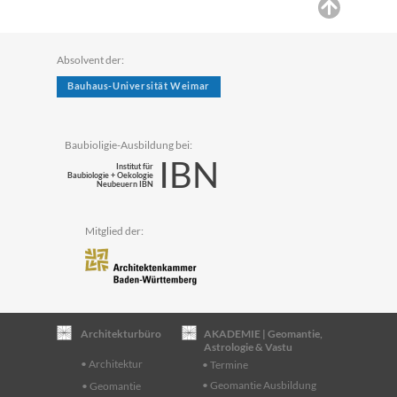
Absolvent der:
Bauhaus-Universität Weimar
Baubioligie-Ausbildung bei:
IBN
Institut für
Baubiologie + Oekologie
Neubeuern IBN
Mitglied der:
Architekturbüro
AKADEMIE | Geomantie,
Astrologie & Vastu
• Architektur
• Termine
• Geomantie Ausbildung
• Geomantie