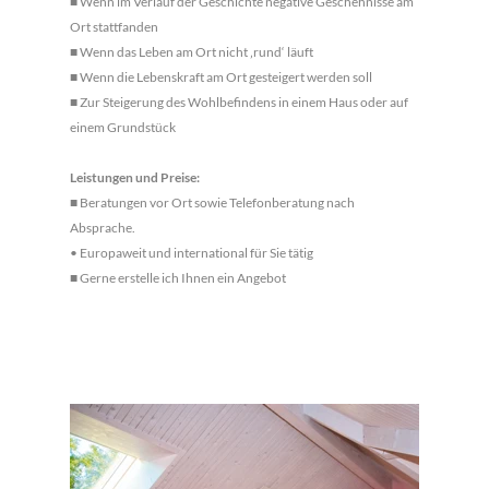
■
Wenn im Verlauf der Geschichte negative Geschehnisse am
Ort stattfanden
■
Wenn das Leben am Ort nicht ‚rund‘ läuft
■
Wenn die Lebenskraft am Ort gesteigert werden soll
■
Zur Steigerung des Wohlbefindens in einem Haus oder auf
einem Grundstück
Leistungen und Preise:
■
Beratungen vor Ort sowie Telefonberatung nach
Absprache.
• Europaweit und international für Sie tätig
■
Gerne erstelle ich Ihnen ein Angebot