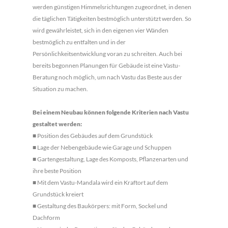
werden günstigen Himmelsrichtungen zugeordnet, in denen
die täglichen Tätigkeiten bestmöglich unterstützt werden. So
wird gewährleistet, sich in den eigenen vier Wänden
bestmöglich zu entfalten und in der
Persönlichkeitsentwicklung voran zu schreiten. Auch bei
bereits begonnen Planungen für Gebäude ist eine Vastu-
Beratung noch möglich, um nach Vastu das Beste aus der
Situation zu machen.
Bei einem Neubau können folgende Kriterien nach Vastu
gestaltet werden:
■
Position des Gebäudes auf dem Grundstück
■
Lage der Nebengebäude wie Garage und Schuppen
■
Gartengestaltung, Lage des Komposts, Pflanzenarten und
ihre beste Position
■
Mit dem Vastu-Mandala wird ein Kraftort auf dem
Grundstück kreiert
■
Gestaltung des Baukörpers: mit Form, Sockel und
Dachform