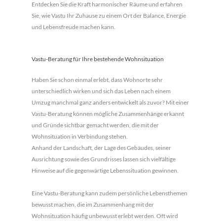
Entdecken Sie die Kraft harmonischer Räume und erfahren
Sie, wie Vastu Ihr Zuhause zu einem Ort der Balance, Energie
und Lebensfreude machen kann.
Vastu-Beratung für Ihre bestehende Wohnsituation
Haben Sie schon einmal erlebt, dass Wohnorte sehr
unterschiedlich wirken und sich das Leben nach einem
Umzug manchmal ganz anders entwickelt als zuvor? Mit einer
Vastu-Beratung können mögliche Zusammenhänge erkannt
und Gründe sichtbar gemacht werden, die mit der
Wohnsituation in Verbindung stehen.
Anhand der Landschaft, der Lage des Gebäudes, seiner
Ausrichtung sowie des Grundrisses lassen sich vielfältige
Hinweise auf die gegenwärtige Lebenssituation gewinnen.
Eine Vastu-Beratung kann zudem persönliche Lebensthemen
bewusst machen, die im Zusammenhang mit der
Wohnsituation häufig unbewusst erlebt werden. Oft wird