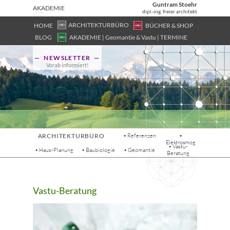
Guntram Stoehr
AKADEMIE
dipl.-ing. freier architekt
| FÜR
GEOMANTI
ARCHITEKTURBÜRO
HOME
BÜCHER & SHOP
E,
BLOG
AKADEMIE | Geomantie & Vastu | TERMINE
ASTROLOG
IE & VASTU
— NEWSLETTER —
Vorab informiert!
ARCHITEKTURBÜRO
• Referenzen
•
Elektrosmog
• Vastu-
• Haus-Planung
• Baubiologie
• Geomantie
Beratung
Vastu-Beratung