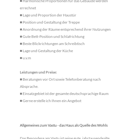
■
Harmonische Proportionen für das Gebäude werden
errechnet
■
Lage und Proportion der Haustür
■
Position und Gestaltung der Treppe
■
Anordnung der Räume entsprechend ihrer Nutzungen
■
Gute Bett-Position und Schlafrichtung
■
Beste Blickrichtungen am Schreibtisch
■
Lage und Gestaltung der Küche
■
u.v.m
Leistungen und Preise:
■
Beratungen vor Ort sowie Telefonberatung nach
Absprache.
■
Einsatzgebiet ist der gesamte deutschsprachige Raum
■
Gerne erstelle ich Ihnen ein Angebot
Allgemeines zum Vastu - das Haus als Quelle des Wohls
Das Besondere am Vastu ist seine gute, jahrtausendealte