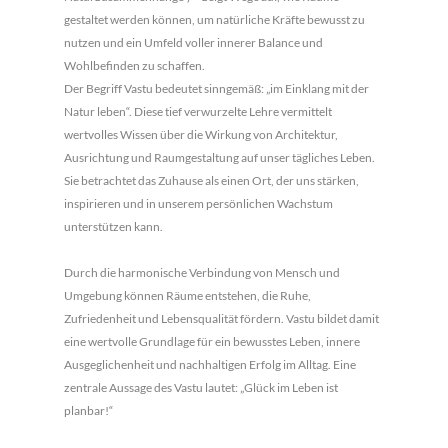
gestaltet werden können, um natürliche Kräfte bewusst zu
nutzen und ein Umfeld voller innerer Balance und
Wohlbefinden zu schaffen.
Der Begriff Vastu bedeutet sinngemäß: „im Einklang mit der
Natur leben“. Diese tief verwurzelte Lehre vermittelt
wertvolles Wissen über die Wirkung von Architektur,
Ausrichtung und Raumgestaltung auf unser tägliches Leben.
Sie betrachtet das Zuhause als einen Ort, der uns stärken,
inspirieren und in unserem persönlichen Wachstum
unterstützen kann.
Durch die harmonische Verbindung von Mensch und
Umgebung können Räume entstehen, die Ruhe,
Zufriedenheit und Lebensqualität fördern. Vastu bildet damit
eine wertvolle Grundlage für ein bewusstes Leben, innere
Ausgeglichenheit und nachhaltigen Erfolg im Alltag. Eine
zentrale Aussage des Vastu lautet: „Glück im Leben ist
planbar!“