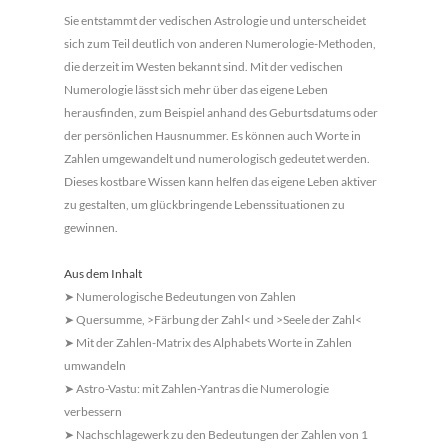
Sie entstammt der vedischen Astrologie und unterscheidet
sich zum Teil deutlich von anderen Numerologie-Methoden,
die derzeit im Westen bekannt sind. Mit der vedischen
Numerologie lässt sich mehr über das eigene Leben
herausfinden, zum Beispiel anhand des Geburtsdatums oder
der persönlichen Hausnummer. Es können auch Worte in
Zahlen umgewandelt und numerologisch gedeutet werden.
Dieses kostbare Wissen kann helfen das eigene Leben aktiver
zu gestalten, um glückbringende Lebenssituationen zu
gewinnen.
Aus dem Inhalt
Numerologische Bedeutungen von Zahlen
➤
Quersumme, >Färbung der Zahl< und >Seele der Zahl<
➤
Mit der Zahlen-Matrix des Alphabets Worte in Zahlen
➤
umwandeln
Astro-Vastu: mit Zahlen-Yantras die Numerologie
➤
verbessern
Nachschlagewerk zu den Bedeutungen der Zahlen von 1
➤