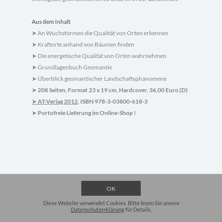
Aus dem Inhalt
An Wuchsformen die Qualität von Orten erkennen
➤
Kraftorte anhand von Bäumen finden
➤
Die energetische Qualität von Orten wahrnehmen
➤
Grundlagenbuch Geomantie
➤
Überblick geomantischer Landschaftsphänomene
➤
208 Seiten, Format 23 x 19 cm, Hardcover, 36,00 Euro (D)
➤
AT-Verlag 2012
, ISBN 978-3-03800-618-3
➤
Portofreie Lieferung im Online-Shop !
➤
OK
Diese Website verwendet Cookies. Bitte lesen Sie unsere
Datenschutzerklärung
für Details.