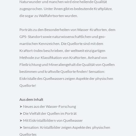
Naturwunder und manchen wird eine heilende Qualität
zugesprochen. Unter ihnen gibt es bedeutende Kraftplätze,
die sogar zu Wallfahrtsorten wurden.
Porträts zu den Besonderheiten von Wasser-Kraftorten, dem
GPS- Standort sowie naturwis­senschaftlichen und geo­
mantischen Kennzeichen. Die Quellorte sind mit dem
Kraftort-Index beschrieben, der weltweit einzigartigen
Methode zur Klassifikation von Kraftorten. Anhand von
Fließ­richtung und Mineralien­gehalt die Qualität von Quellen
bestimmen und kraftvolle Quellorte finden! Sensation:
Eiskristalle des Quellwassers zeigen Aspekte der physischen
Quellorte!
Aus dem Inhalt
Neues aus der Wasser-Forschung
➤
Die Vielfalt der Quellen im Porträt
➤
Mit Eiskristallbildern von Quellwasser
➤
Sensation: Kristallbilder zeigen Aspekte des physischen
➤
Quellortes