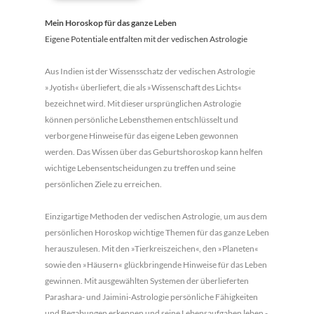
Mein Horoskop für das ganze Leben
Eigene Potentiale entfalten mit der vedischen Astrologie
Aus Indien ist der Wissensschatz der vedischen Astrologie
»Jyotish« überliefert, die als »Wissenschaft des Lichts«
bezeichnet wird. Mit dieser ursprünglichen Astrologie
können persönliche Lebensthemen entschlüsselt und
verborgene Hinweise für das eigene Leben gewonnen
werden. Das Wissen über das Ge­burtshoroskop kann helfen
wichtige Lebensentschei­dungen zu treffen und seine
persönlichen Ziele zu erreichen.
Einzigartige Methoden der vedischen Astrologie, um aus dem
persönlichen Horoskop wichtige Themen für das ganze Leben
herauszulesen. Mit den »Tierkreiszei­chen«, den »Planeten«
sowie den »Häusern« glück­bringende Hinweise für das Leben
gewinnen. Mit ausgewählten Systemen der überlieferten
Parashara- und Jaimini-Astrologie persönliche Fähigkeiten
und Begabungen erkennen und seine Lebensaufgaben leben -