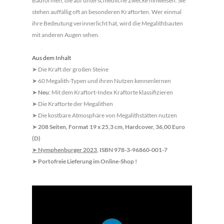
Bauformen, die auf unterschiedliche Zwe­cke hinweisen. Sie
stehen auffällig oft an besonderen Kraftorten. Wer einmal
ihre Bedeutung verinnerlicht hat, wird die Me­galithbauten
mit anderen Augen sehen.
Aus dem Inhalt
Die Kraft der großen Steine
➤
60 Megalith-Typen und ihren Nutzen kennenlernen
➤
Neu
: Mit dem Kraftort-Index Kraftorte klassifizieren
➤
Die Kraftorte der Megalithen
➤
Die kostbare Atmosphäre von Megalithstätten nutzen
➤
208 Seiten, Format 19 x 25,3 cm, Hardcover, 36,00 Euro
➤
(D)
Nymphenburger 2023
, ISBN 978-3-96860-001-7
➤
Portofreie Lieferung im Online-Shop !
➤