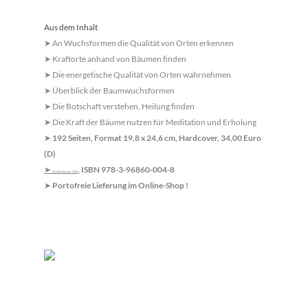
Aus dem Inhalt
An Wuchsformen die Qualität von Orten erkennen
➤
Kraftorte anhand von Bäumen finden
➤
Die energetische Qualität von Orten wahrnehmen
➤
Überblick der Baumwuchsformen
➤
Die Botschaft verstehen, Heilung finden
➤
Die Kraft der Bäume nutzen für Meditation und Erholung
➤
192 Seiten, Format 19,8 x 24,6 cm, Hardcover, 34,00 Euro
➤
(D)
, ISBN 978-3-96860-004-8
➤
Nymphenburger 2022
Portofreie Lieferung im Online-Shop !
➤