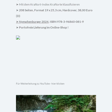
Mit dem Kraftort-Index Kraftorte klassifizieren
➤
208 Seiten, Format 19 x 25,3 cm, Hardcover, 38,00 Euro
➤
(D)
Nymphenburger 2024
, ISBN 978-3-96860-081-9
➤
Portofreie Lieferung im Online-Shop !
➤
Für Weiterleitung zu YouTube - hier klicken