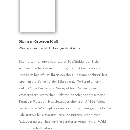
Bäume an Orten der Kraft
Wuchsformen und die Energie des Ortes
Bäume können die unsichtbaren Kraftfelder der Erde
sichtbar machen, denn die energetische Qualität ihres
Standorts beeinflusst ihren Wuchs. Guntram Stoehr erklärt,
wie man die „Sprache“ der Bäume entziffert und erkennt,
welche Orte Körper und Seele gut tun. Wo verlaufen
Wasseradern, wo wirken Erdstrahlen oder andere Kräfte?
Taugt ein Platz zum Hausbau oder eher nicht? Mithilfe des
Lexikons der Wuchsphänomene kann auch der geomantische
Laie kraftvolle Orte aufspüren und nutzen. Wer diesen
Ratgeber gelesen hat, wird mit anderen Augen durch Wald
und Landschaft gehen.