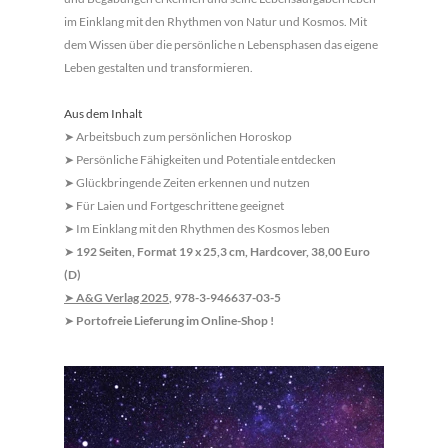
im Einklang mit den Rhythmen von Natur und Kosmos. Mit
dem Wis­sen über die persönliche n Lebensphasen das eigene
Leben gestalten und transformieren.
Aus dem Inhalt
Arbeitsbuch zum persönlichen Horoskop
➤
Persönliche Fähigkeiten und Potentiale entdecken
➤
Glückbringende Zeiten erkennen und nutzen
➤
Für Laien und Fortgeschrittene geeignet
➤
Im Einklang mit den Rhythmen des Kosmos leben
➤
192 Seiten, Format 19 x 25,3 cm, Hardcover, 38,00 Euro
➤
(D)
A&G Verlag 2025
, 978-3-946637-03-5
➤
Portofreie Lieferung im Online-Shop !
➤