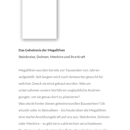
Das Geheimnis der Megalithen
Steinkreise, Dolmen, Menhire und ihre Kraft
Megalithen wurden bereits vor Tausenden von Jahren
aufgestellt. Seit langem wird nach Antworten ge­sucht für
welchen Zweck sie einst ge­baut wurden. Warum
unternahmen un­sere Vorfahren unglaubliche Anstren­
gungen, um sie genau dort zu platzieren?
Was steckt hinter diesen geheim­nisvollen Bauwerken? Ob
einzeln oder in Steinalleen – bis heute üben die Megalithen
eine starke Anziehungs­kraft auf uns aus. Steinkreise, Dolmen
oder Menhire – es gibt sie in zahlreichen verschiedenen