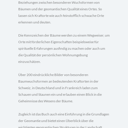
Beziehungen zwischen besonderen Wuchsformen von
Bäumen und der geomantischen Qualität eines Ortes. So
lassen sich Kraftorte wie auch feinstofflich schwache Orte
erkennen und deuten.
Die Kennzeichen der Bäume werden zu einem Wegweiser, um
Orte mit förderlichen Eigenschaften beispielsweise für
spirituelle Erfahrungen ausfindig zu machen oder auch um
die Qualität der persönlichen Wohnumgebung
einzuschätzen.
Über 200 eindrückliche Bilder von besonderen
Baumwuchsformen an bedeutenden Kraftorten in der
Schweiz, in Deutschland und in Frankreich laden zum
Schauen und Staunen ein und erlauben einen Blick in die
Geheimnisse des Wesens der Bäume.
Zugleich ist das Buch auch eine Einführung in die Grundlagen
der Geomantie und bietet einen Überblick über die
wichtigsten geomantischen Strukturen in der Landschaft.