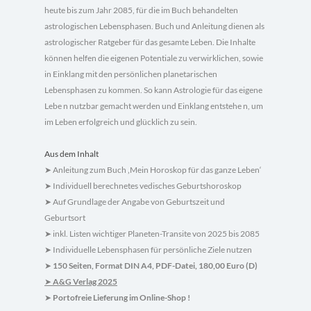
heute bis zum Jahr 2085, für die im Buch behandelten
astrologischen Lebensphasen. Buch und Anleitung dienen als
astrologischer Ratgeber für das gesamte Leben. Die Inhalte
können helfen die eigenen Potentiale zu verwirklichen, sowie
in Ein­klang mit den persönlichen planetarischen
Lebensphasen zu kommen. So kann Astrologie für das eigene
Lebe n nutzbar gemacht werden und Einklang entstehe n, um
im Leben er­folgreich und glücklich zu sein.
Aus dem Inhalt
Anleitung zum Buch ‚Mein Horoskop für das ganze Leben‘
➤
Individuell berechnetes vedisches Geburtshoroskop
➤
Auf Grundlage der Angabe von Geburtszeit und
➤
Geburtsort
inkl. Listen wichtiger Planeten-Transite von 2025 bis 2085
➤
Individuelle Lebensphasen für persönliche Ziele nutzen
➤
150 Seiten, Format DIN A4, PDF-Datei, 180,00 Euro (D)
➤
A&G Verlag 2025
➤
Portofreie Lieferung im Online-Shop !
➤