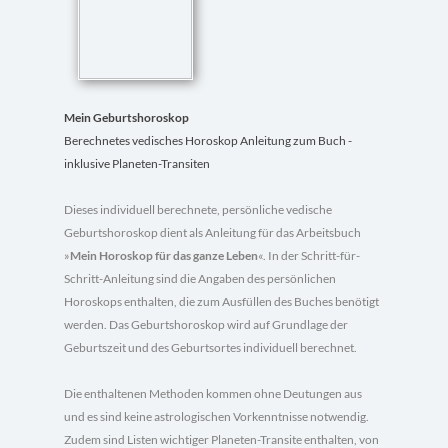
Mein Geburtshoroskop
Berechnetes vedisches Horoskop Anleitung zum Buch -
inklusive Planeten-Transiten
Dieses individuell berechnete, persönliche vedische
Geburtshoroskop dient als Anleitung für das Arbeitsbuch
»
Mein Horoskop für das ganze Leben
«. In der Schritt-für-
Schritt-Anleitung sind die Angaben des persönlichen
Horoskops enthalten, die zum Ausfüllen des Buches benötigt
werden. Das Geburtshoroskop wird auf Grundlage der
Geburtszeit und des Geburtsortes individuell berechnet.
Die enthaltenen Methoden kommen ohne Deutungen aus
und es sind keine astrologischen Vorkenntnisse notwendig.
Zudem sind Listen wichtiger Planeten-Transite enthalten, von