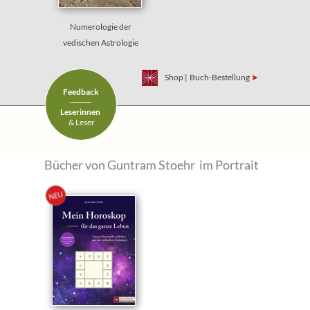
Numerologie der
vedischen Astrologie
Shop
|
Buch-Bestellung
➤
Feedback
———
———
Leserinnen
& Leser
Bücher von Guntram Stoehr im Portrait