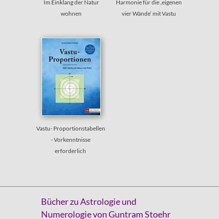
Im Einklang der Natur
Harmonie für die ‚eigenen
wohnen
vier Wände’ mit Vastu
Vastu- Proportionstabellen
- Vorkenntnisse
erforderlich
Bücher zu Astrologie und
Numerologie
von Guntram Stoehr