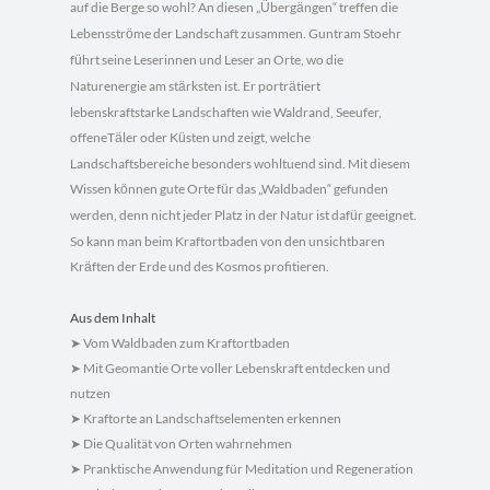
auf die Berge so wohl? An diesen „
berg
ngen“ treffen die
Ü
ä
Lebensstr
me der Landschaft zusammen. Guntram Stoehr
ö
f
hrt seine Leserinnen und Leser an Orte, wo die
ü
Naturenergie am st
rksten ist. Er portr
tiert
ä
ä
lebenskraftstarke Landschaften wie Waldrand, Seeufer,
offeneT
ler oder K
sten und zeigt, welche
ä
ü
Landschaftsbereiche besonders wohl­tuend sind. Mit diesem
Wissen k
nnen gute Orte f
r das „Waldbaden“ gefunden
ö
ü
werden, denn nicht jeder Platz in der Natur ist daf
r geeignet.
ü
So kann man beim Kraftortbaden von den unsichtbaren
Kr
ften der Erde und des Kosmos profitieren.
ä
Aus dem Inhalt
Vom Waldbaden zum Kraftortbaden
➤
Mit Geomantie Orte voller Lebenskraft entdecken und
➤
nutzen
Kraftorte an Landschaftselementen erkennen
➤
Die Qualität von Orten wahrnehmen
➤
Pranktische Anwendung für Meditation und Regeneration
➤