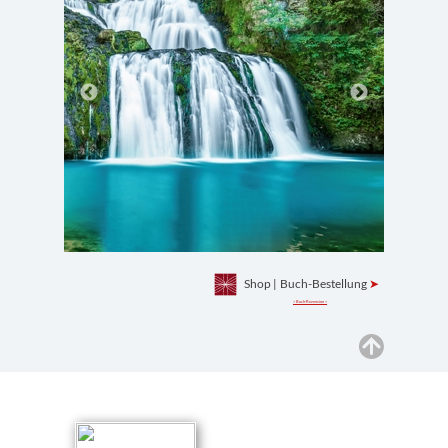
Shop
|
Buch-Bestellung
➤
> Buch-Rezension <