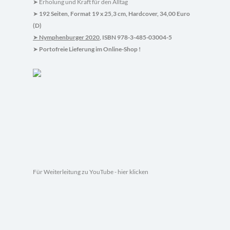
Erholung und Kraft für den Alltag
➤
192 Seiten, Format 19 x 25,3 cm, Hardcover, 34,00 Euro
➤
(D)
Nymphenburger 2020
, ISBN 978-3-485-03004-5
➤
Portofreie Lieferung im Online-Shop !
➤
Für Weiterleitung zu YouTube - hier klicken